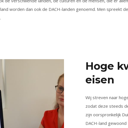
ook de verschillende landen, de culturen en de mensen, die er alle
serland worden dan ook de DACH-landen genoemd. Men spreekt dez
.
Hoge kw
eisen
Wij streven naar hoge
zodat deze steeds de
zijn oorspronkelijk D
DACH-land gewoond e