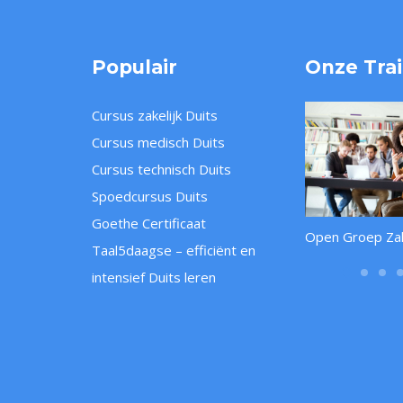
Populair
Onze Tra
Cursus zakelijk Duits
Cursus medisch Duits
Cursus technisch Duits
Spoedcursus Duits
Goethe Certificaat
ursus voor beginners
Spoedcursus Duits voor de
Open Groep Zake
Taal5daagse – efficiënt en
vorderden
horeca
intensief Duits leren