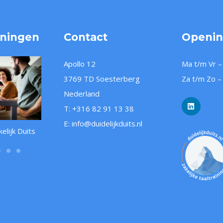
iningen
Contact
Openin
Apollo 12
Ma t/m Vr –
3769 TD Soesterberg
Za t/m Zo –
Nederland
T:
+316 82 91 13 38
E:
info@duidelijkduits.nl
lijk Duits
Medisch Duits Online
Duits voor skileraars