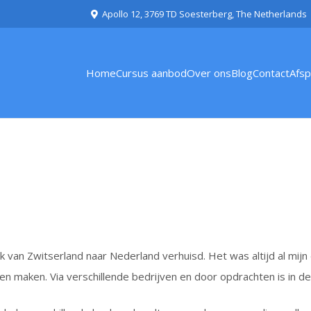
Apollo 12, 3769 TD Soesterberg, The Netherlands
Home
Cursus aanbod
Over ons
Blog
Contact
Afs
en ik van Zwitserland naar Nederland verhuisd. Het was altijd al m
en maken. Via verschillende bedrijven en door opdrachten is in d