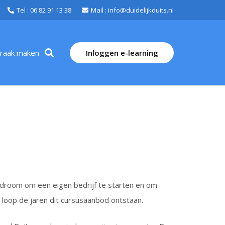
Tel : 06 82 91 13 38
Mail : info@duidelijkduits.nl
praak maken
Inloggen e-learning
ijn droom om een eigen bedrijf te starten en om
e loop de jaren dit cursusaanbod ontstaan.