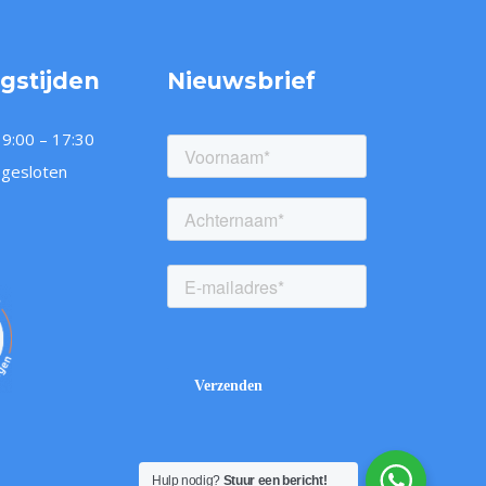
gstijden
Nieuwsbrief
 9:00 – 17:30
 gesloten
NT2-cursus voor beginners
Spoedc
Workshop technisch Duits
en gevorderden
horec
Hulp nodig?
Stuur een bericht!