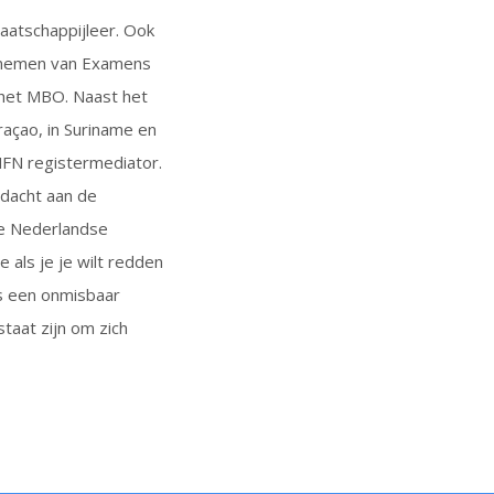
aatschappijleer. Ook
afnemen van Examens
 het MBO. Naast het
açao, in Suriname en
 MFN registermediator.
ndacht aan de
 de Nederlandse
 als je je wilt redden
s een onmisbaar
staat zijn om zich