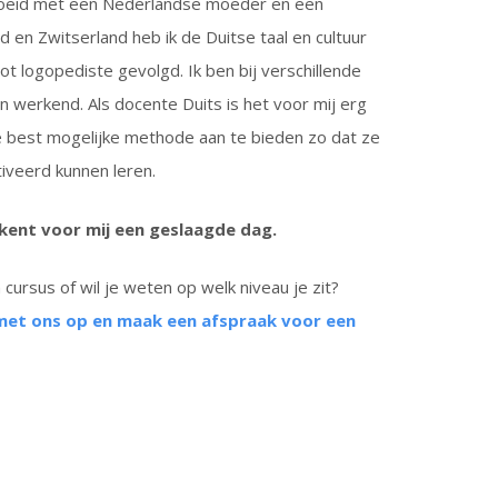
roeid met een Nederlandse moeder en een
 en Zwitserland heb ik de Duitse taal en cultuur
t logopediste gevolgd. Ik ben bij verschillende
ten werkend. Als docente Duits is het voor mij erg
e best mogelijke methode aan te bieden zo dat ze
iveerd kunnen leren.
ekent voor mij een geslaagde dag.
cursus of wil je weten op welk niveau je zit?
met ons op en maak een afspraak voor een