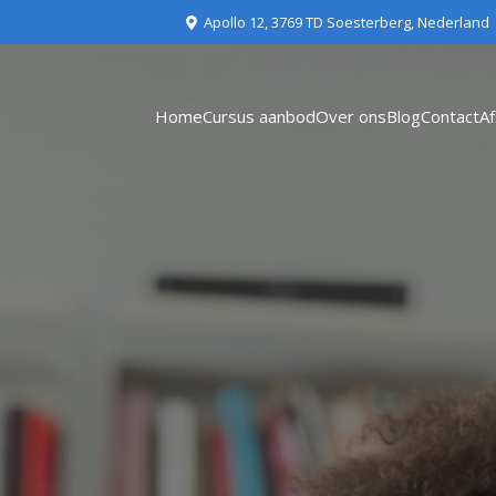
Apollo 12, 3769 TD Soesterberg, Nederland
Home
Cursus aanbod
Over ons
Blog
Contact
A