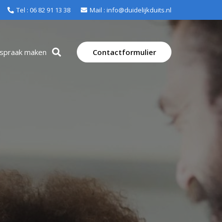
Tel : 06 82 91 13 38
Mail : info@duidelijkduits.nl
fspraak maken
Contactformulier