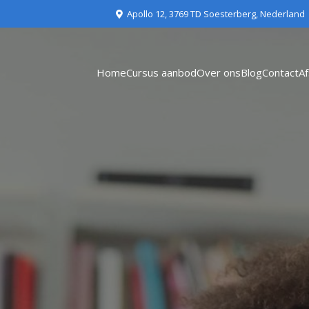
Apollo 12, 3769 TD Soesterberg, Nederland
Home
Cursus aanbod
Over ons
Blog
Contact
A