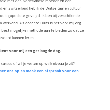
roeid met een Nederlandse moeder en een
 en Zwitserland heb ik de Duitse taal en cultuur
t logopediste gevolgd. Ik ben bij verschillende
ten werkend. Als docente Duits is het voor mij erg
e best mogelijke methode aan te bieden zo dat ze
iveerd kunnen leren.
ekent voor mij een geslaagde dag.
cursus of wil je weten op welk niveau je zit?
met ons op en maak een afspraak voor een