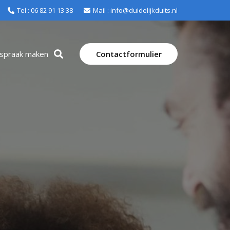
Tel : 06 82 91 13 38
Mail : info@duidelijkduits.nl
fspraak maken
Contactformulier