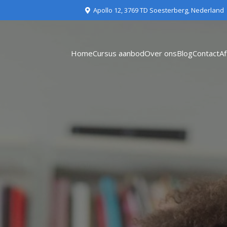
Apollo 12, 3769 TD Soesterberg, Nederland
Home
Cursus aanbod
Over ons
Blog
Contact
A