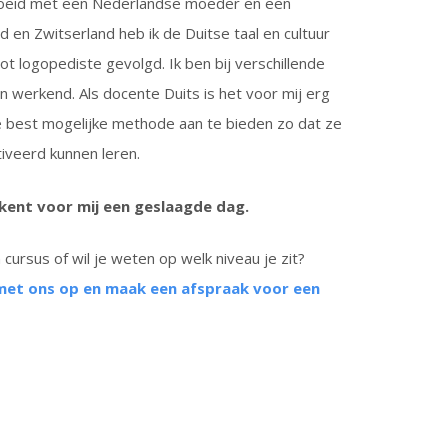
roeid met een Nederlandse moeder en een
 en Zwitserland heb ik de Duitse taal en cultuur
t logopediste gevolgd. Ik ben bij verschillende
ten werkend. Als docente Duits is het voor mij erg
e best mogelijke methode aan te bieden zo dat ze
iveerd kunnen leren.
ekent voor mij een geslaagde dag.
cursus of wil je weten op welk niveau je zit?
met ons op en maak een afspraak voor een