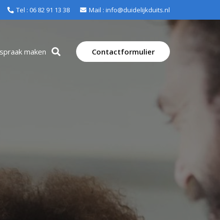
Tel : 06 82 91 13 38
Mail : info@duidelijkduits.nl
fspraak maken
Contactformulier